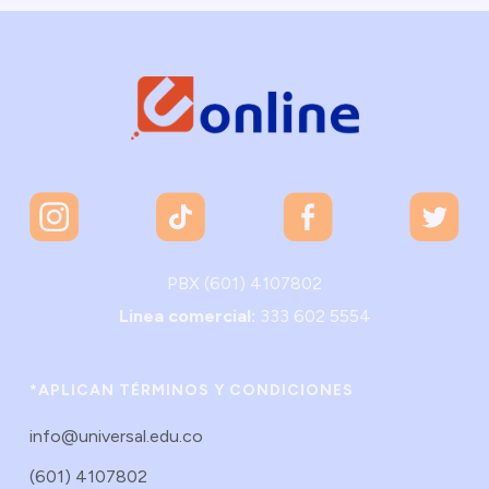
PBX (601) 4107802
Linea comercial:
333 602 5554
*APLICAN TÉRMINOS Y CONDICIONES
info@universal.edu.co
(601) 4107802