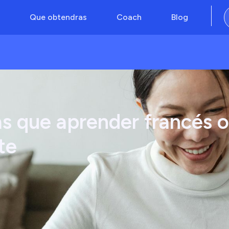
Que obtendras
Coach
Blog
as que aprender francés o
te