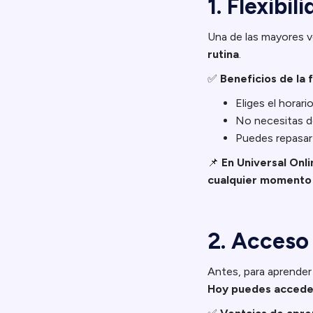
1. Flexibi
Una de las mayores ve
rutina
.
✅
Beneficios de la f
Eliges el horar
No necesitas de
Puedes repasar
📌
En Universal Onl
cualquier momento 
2. Acceso 
Antes, para aprender 
Hoy puedes acceder 