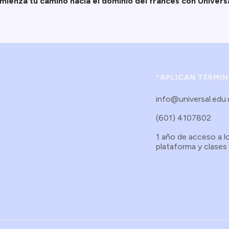
omienza tu camino hacia el dominio del francés con Universa
*APLICAN TÉRMI
info@universal.edu
(601) 4107802
1 año de acceso a l
plataforma y clases