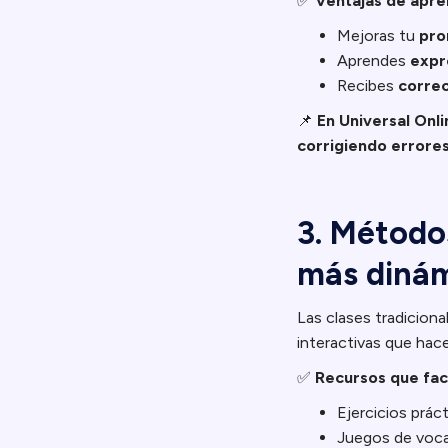
✅
Ventajas de apre
Mejoras tu
pro
Aprendes
expr
Recibes
correc
📌
En Universal Onli
corrigiendo errore
3. Método
más diná
Las clases tradiciona
interactivas que hac
✅
Recursos que faci
Ejercicios prác
Juegos de vocab