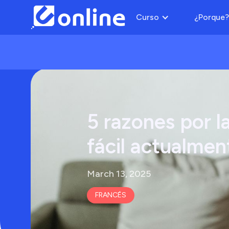
Curso
¿Porque?
5 razones por l
fácil actualmen
March 13, 2025
FRANCÉS