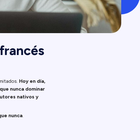
 francés
imitados.
Hoy en día,
e que nunca dominar
tutores nativos y
 que nunca
.