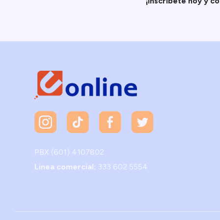
¡Inscríbete hoy y c
PBX (601) 4107802
Linea comercial:
333 602 5554