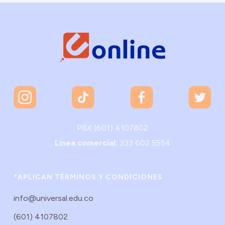
PBX (601) 4107802
Linea comercial:
333 602 5554
*APLICAN TÉRMINOS Y CONDICIONES
info@universal.edu.co
(601) 4107802