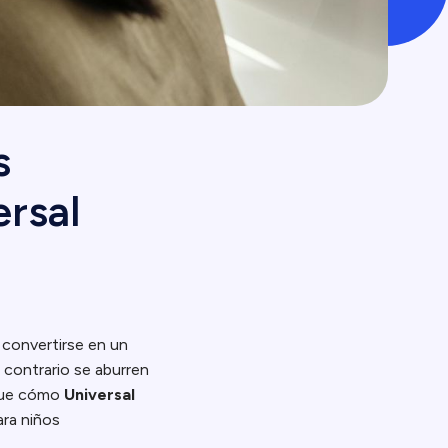
s
ersal
 convertirse en un
o contrario se aburren
 fue cómo
Universal
ara niños