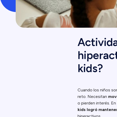
Activid
hiperac
kids?
Cuando los niños son
reto. Necesitan
move
o pierden interés. E
kids logró mantene
hiperactivos.