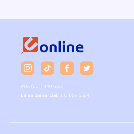
PBX (601) 4107802
Linea comercial:
333 602 5554