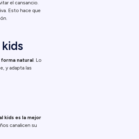
itar el cansancio.
tiva. Esto hace que
ión.
 kids
 forma natural
. Lo
e, y adapta las
l kids es la mejor
eños canalicen su