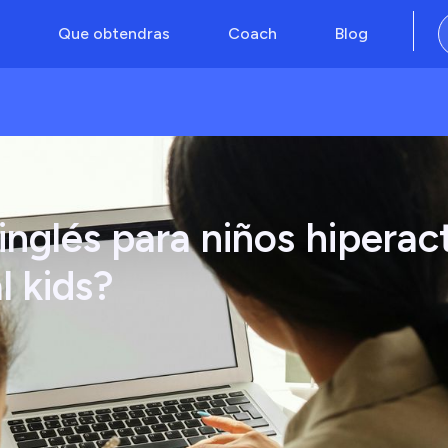
Que obtendras
Coach
Blog
inglés para niños hiperac
l kids?