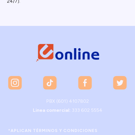
24/7).
PBX (601) 4107802
Linea comercial:
333 602 5554
*APLICAN TÉRMINOS Y CONDICIONES