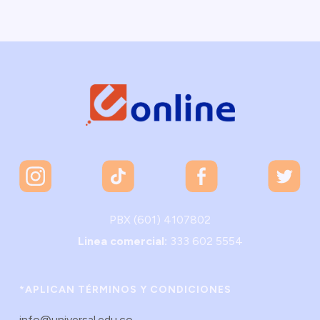
PBX (601) 4107802
Linea comercial:
333 602 5554
*APLICAN TÉRMINOS Y CONDICIONES
info@universal.edu.co