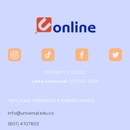
PBX (601) 4107802
Linea comercial:
333 602 5554
*APLICAN TÉRMINOS Y CONDICIONES
info@universal.edu.co
(601) 4107802