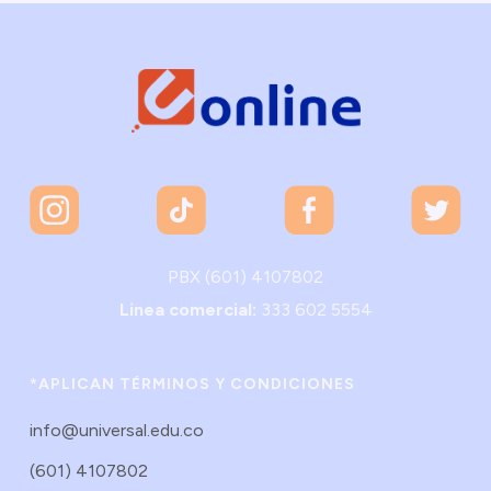
PBX (601) 4107802
Linea comercial:
333 602 5554
*APLICAN TÉRMINOS Y CONDICIONES
info@universal.edu.co
(601) 4107802