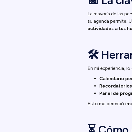
📅 La cla
La mayoría de las per
su agenda permite. U
actividades a tus h
🛠️ Herr
En mi experiencia, lo
Calendario per
Recordatorios
Panel de prog
Esto me permitió
int
⏳ Cómo d