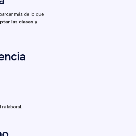
a
abarcar más de lo que
ptar las clases y
encia
 ni laboral.
no