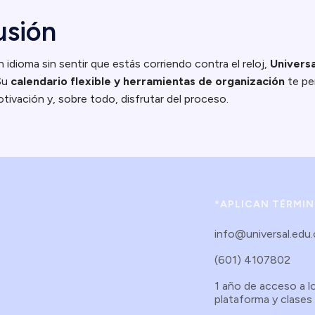
usión
n idioma sin sentir que estás corriendo contra el reloj,
Universa
Su
calendario flexible y herramientas de organización
te per
tivación y, sobre todo, disfrutar del proceso.
*APLICAN TÉRMI
info@universal.edu
(601) 4107802
1 año de acceso a l
plataforma y clases