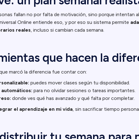
ve: un plan semanal realist
sonas fallan no por falta de motivación, sino porque intentan 
niversal Online entiende eso, y por eso su sistema permite
ada
orarios reales
, incluso si cambian cada semana.
amientas que hacen la difer
 que marcó la diferencia fue contar con:
sonalizable:
puedes mover clases según tu disponibilidad.
 automáticos:
para no olvidar sesiones o tareas importantes.
reso:
donde ves qué has avanzado y qué falta por completar.
egrar el aprendizaje en mi vida
, sin sacrificar tiempo personal
istribuir tu semana para 