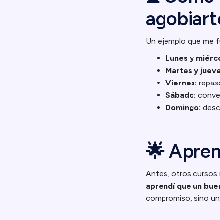
agobiart
Un ejemplo que me fu
Lunes y miérco
Martes y jueve
Viernes:
repaso
Sábado:
conver
Domingo:
desca
🌟 Apren
Antes, otros cursos m
aprendí que un bue
compromiso, sino una