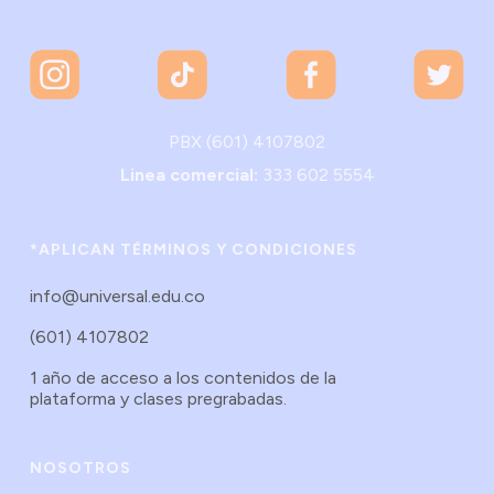
PBX (601) 4107802
Linea comercial:
333 602 5554
*APLICAN TÉRMINOS Y CONDICIONES
info@universal.edu.co
(601) 4107802
1 año de acceso a los contenidos de la
plataforma y clases pregrabadas.
NOSOTROS