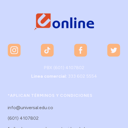
PBX (601) 4107802
Linea comercial:
333 602 5554
*APLICAN TÉRMINOS Y CONDICIONES
info@universal.edu.co
(601) 4107802