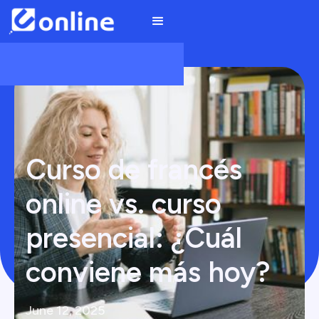
Curso de francés
online vs. curso
presencial: ¿Cuál
conviene más hoy?
June 12, 2025