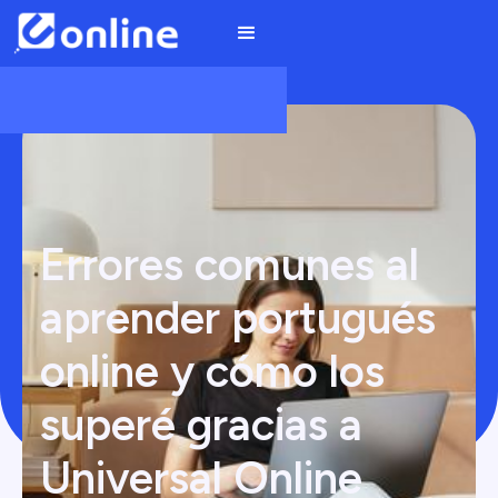
Errores comunes al
aprender portugués
online y cómo los
superé gracias a
Universal Online