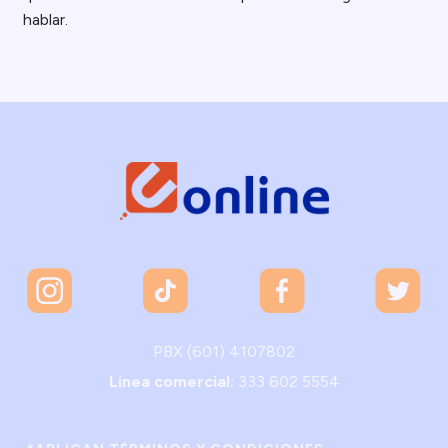
hablar.
PBX (601) 4107802
Linea comercial:
333 602 5554