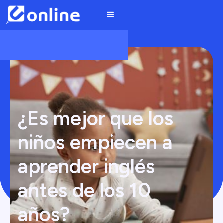
¿Es mejor que los
niños empiecen a
aprender inglés
antes de los 10
años?