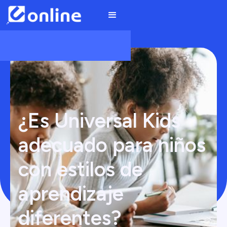
¿Es Universal Kids
adecuado para niños
con estilos de
aprendizaje
diferentes?