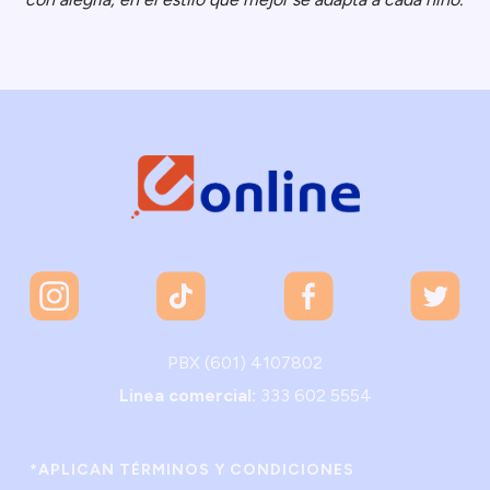
PBX (601) 4107802
Linea comercial:
333 602 5554
*APLICAN TÉRMINOS Y CONDICIONES