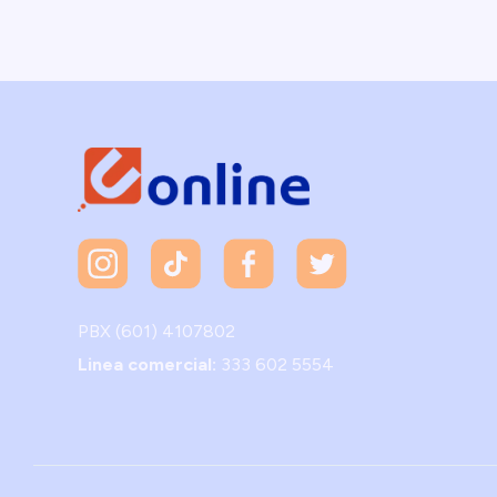
PBX (601) 4107802
Linea comercial:
333 602 5554