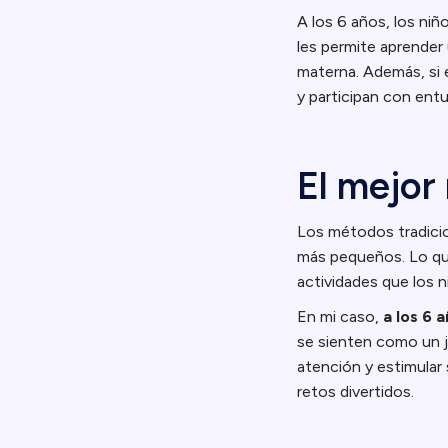
A los 6 años, los ni
les permite aprender
materna. Además, si 
y participan con ent
El mejor
Los métodos tradicion
más pequeños. Lo que
actividades que los n
En mi caso,
a los 6 
se sienten como un 
atención y estimular
retos divertidos.