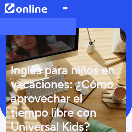
Inglés para niños en
vacaciones: ¿Cómo
aprovechar el
tiempo libre con
Universal Kids?