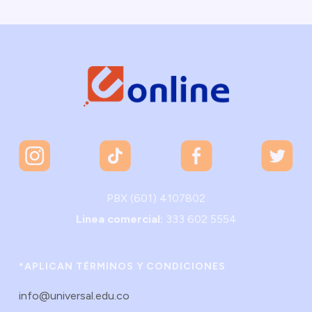
PBX (601) 4107802
Linea comercial:
333 602 5554
*APLICAN TÉRMINOS Y CONDICIONES
info@universal.edu.co