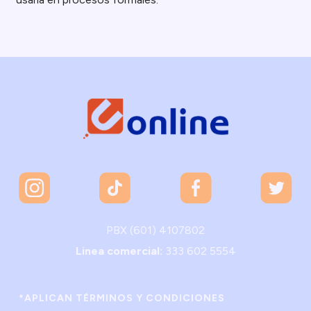
PBX (601) 4107802
Linea comercial:
333 602 5554
*APLICAN TÉRMINOS Y CONDICIONES