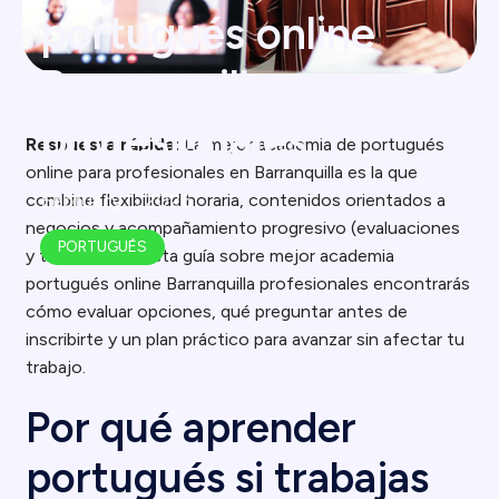
portugués online
Barranquilla
profesionales
Respuesta rápida:
La mejor academia de portugués
online para profesionales en Barranquilla es la que
February 1, 2026
combine flexibilidad horaria, contenidos orientados a
negocios y acompañamiento progresivo (evaluaciones
PORTUGUÉS
y tutorías). En esta guía sobre mejor academia
portugués online Barranquilla profesionales encontrarás
cómo evaluar opciones, qué preguntar antes de
inscribirte y un plan práctico para avanzar sin afectar tu
trabajo.
Por qué aprender
portugués si trabajas