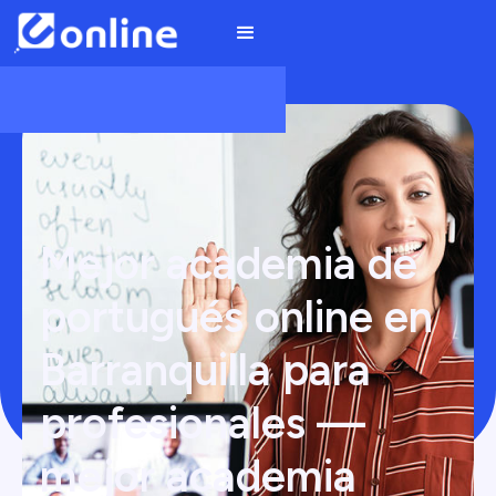
Mejor academia de
portugués online en
Barranquilla para
profesionales —
mejor academia