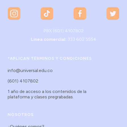
PBX (601) 4107802
Linea comercial:
333 602 5554
*APLICAN TÉRMINOS Y CONDICIONES
info@universal.edu.co
(601) 4107802
1 año de acceso a los contenidos de la
plataforma y clases pregrabadas.
NOSOTROS
¿Quiénes somos?