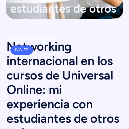
estudiantes de otros
países
December 17, 2025
Networking
INGLÉS
internacional en los
cursos de Universal
Online: mi
experiencia con
estudiantes de otros