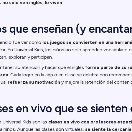
os
no solo ven inglés, lo viven
.
s que enseñan (y encanta
rendió fue ver cómo
los juegos se convierten en una herram
osa
. En Universal Kids, los niños no solo aprenden vocabulario 
an, exploran y participan.
antener su atención y hacer que el inglés
forme parte de su rut
area
. Cada logro en la app o en clase se celebra con recompens
cual
refuerza su motivación
y mejora la retención del conteni
ases en vivo que se sienten
 Universal Kids son las
clases en vivo con profesores espec
a niños. Aunque las clases son virtuales,
se siente la cercanía