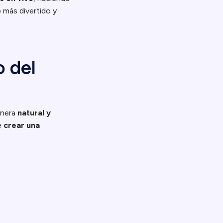
 más divertido y
o del
anera
natural y
de
crear una