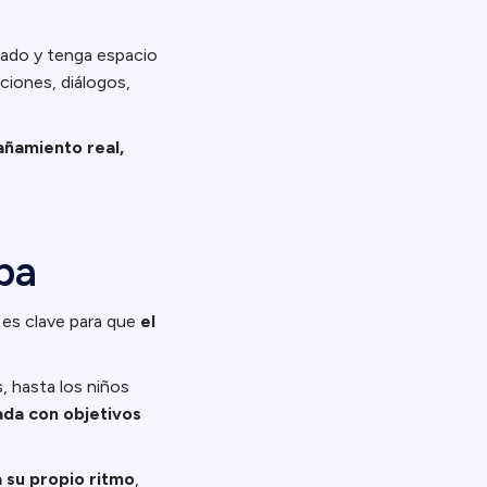
hado y tenga espacio
ciones, diálogos,
añamiento real,
pa
l es clave para que
el
, hasta los niños
ada con objetivos
 su propio ritmo
,