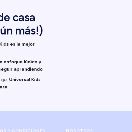
de casa
aún más!)
Kids es la mejor
un enfoque lúdico y
seguir aprendiendo
.
hijo,
Universal Kids
asa.
NOS Y CONDICIONES
NOSOTROS