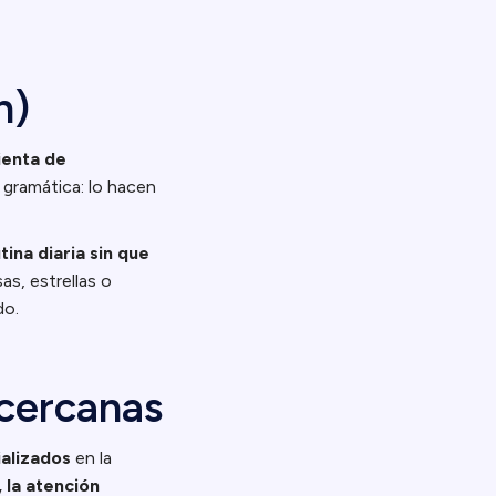
n)
ienta de
o gramática: lo hacen
ina diaria sin que
as, estrellas o
do.
 cercanas
ializados
en la
, la atención