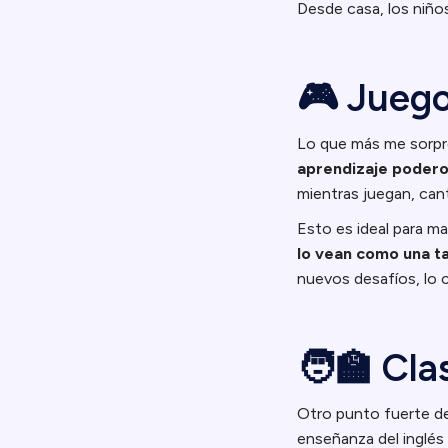
Desde casa, los niñ
🎮 Juego
Lo que más me sorp
aprendizaje poder
mientras juegan, cant
Esto es ideal para m
lo vean como una t
nuevos desafíos, lo 
🧑‍🏫 Cl
Otro punto fuerte de
enseñanza del inglés 