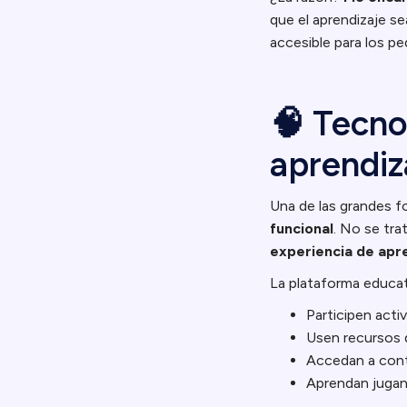
que el aprendizaje s
accesible para los p
🧠 Tecnol
aprendiz
Una de las grandes f
funcional
. No se tra
experiencia de apr
La plataforma educati
Participen acti
Usen recursos d
Accedan a conte
Aprendan jugan