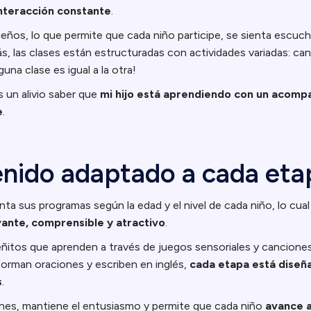
interacción constante
.
ños, lo que permite que cada niño participe, se sienta escuc
s, las clases están estructuradas con actividades variadas: can
guna clase es igual a la otra!
un alivio saber que
mi hijo está aprendiendo con un acomp
e
.
nido adaptado a cada eta
ta sus programas según la edad y el nivel de cada niño, lo cua
ante, comprensible y atractivo
.
itos que aprenden a través de juegos sensoriales y canciones
orman oraciones y escriben en inglés,
cada etapa está diseñ
s
.
ones, mantiene el entusiasmo y permite que cada niño
avance a