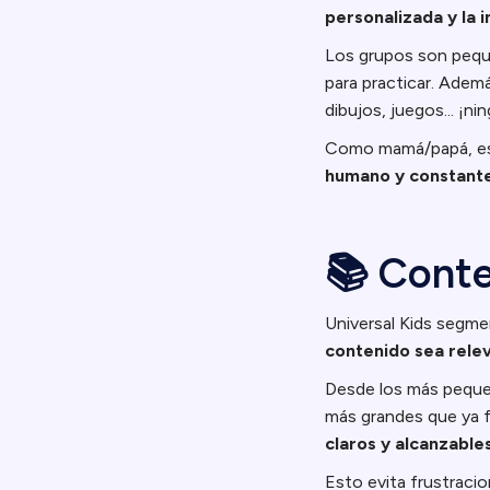
personalizada y la 
Los grupos son peque
para practicar. Ademá
dibujos, juegos... ¡nin
Como mamá/papá, es 
humano y constant
📚 Conte
Universal Kids segmen
contenido sea relev
Desde los más pequeñ
más grandes que ya f
claros y alcanzable
Esto evita frustraci