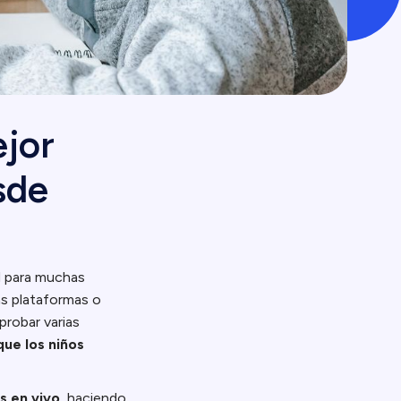
ejor
sde
d para muchas
as plataformas o
probar varias
que los niños
s en vivo
, haciendo