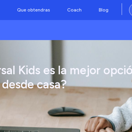
Que obtendras
Coach
Blog
sal Kids es la mejor opci
s desde casa?