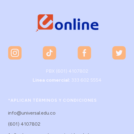
PBX (601) 4107802
Linea comercial:
333 602 5554
*APLICAN TÉRMINOS Y CONDICIONES
info@universal.edu.co
(601) 4107802