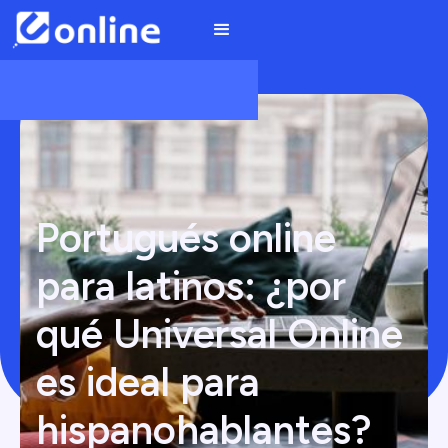
Portugués online
para latinos: ¿por
qué Universal Online
es ideal para
hispanohablantes?