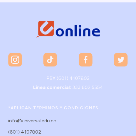
PBX (601) 4107802
Linea comercial:
333 602 5554
*APLICAN TÉRMINOS Y CONDICIONES
info@universal.edu.co
(601) 4107802