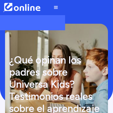
¿Qué opinan los
padres sobre
Universa Kids?
Testimonios reales
sobre el aprendizaje