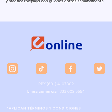
y practica roleplays con guiones cortos semanalmente.
PBX (601) 4107802
Linea comercial:
333 602 5554
*APLICAN TÉRMINOS Y CONDICIONES